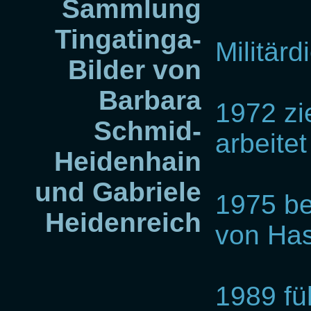
Sammlung
Tingatinga-
Militärd
Bilder von
Barbara
1972 zi
Schmid-
arbeitet
Heidenhain
und Gabriele
1975 be
Heidenreich
von Has
1989 fü