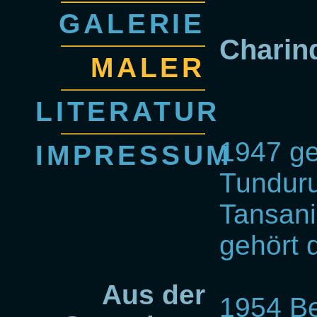
GALERIE
Charin
MALER
LITERATUR
1947 ge
IMPRESSUM
Tundur
Tansani
gehört 
Aus der
1954 Be