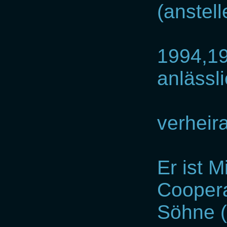
(anstell
1994,19
anlässl
verheira
Er ist M
Coopera
Söhne (