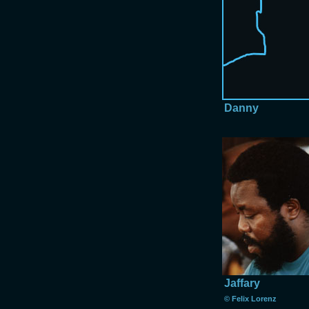
Danny
Jaffary
© Felix Lorenz