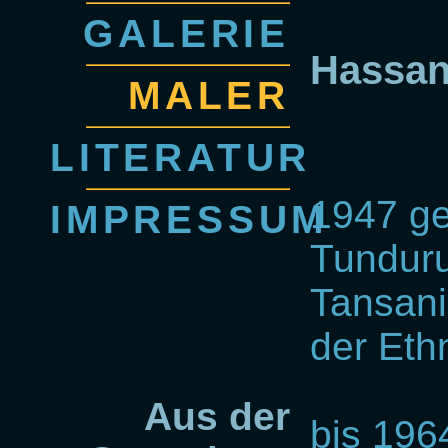
GALERIE
Hassan
MALER
LITERATUR
1947 ge
IMPRESSUM
Tundur
Tansani
der Eth
Aus der
bis 196