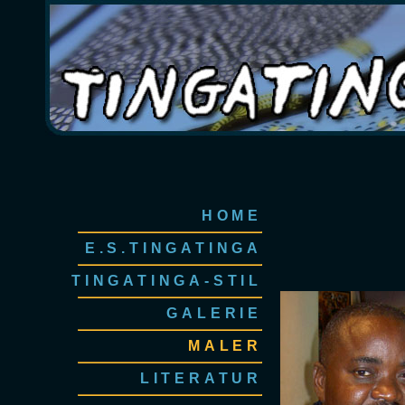
HOME
E.S.TINGATINGA
TINGATINGA-STIL
GALERIE
MALER
LITERATUR